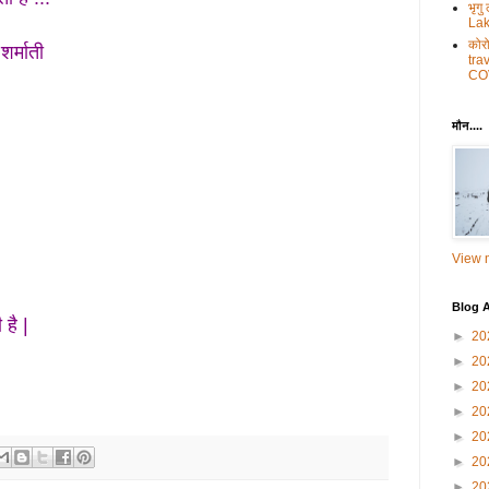
भृगु
Lak
कोरो
शर्माती
tra
CO
मौन....
View m
Blog A
है |
►
20
►
20
►
20
►
20
►
20
►
20
►
20