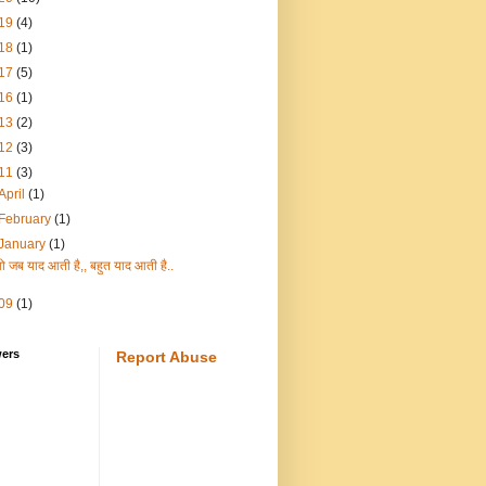
19
(4)
18
(1)
17
(5)
16
(1)
13
(2)
12
(3)
11
(3)
April
(1)
February
(1)
January
(1)
वो जब याद आती है,, बहुत याद आती है..
09
(1)
wers
Report Abuse