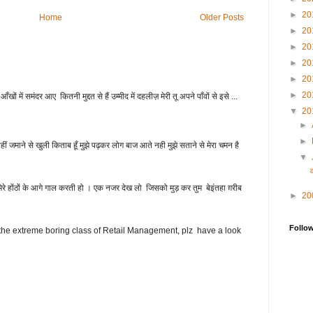
►
20
Home
Older Posts
►
20
►
20
►
20
►
20
►
20
आँखों में समंदर आए कितनी मुद्दत से हैं उम्मीद में दहलीज़ मेरी तू अपने पाँवों से इसे ...
▼
20
►
►
ा नहीं जमाने से खुली किताब हूँ मुझे पढ़कर लोग बाज आते नही मुझे सताने से मेरा चमन है
▼
मेरे होंठों के आगे गाल करती हो । एक नजर देख लो जिसको मुड़ कर तुम बेइंतहा ग़रीब
►
20
Follo
l in the extreme boring class of Retail Management, plz have a look